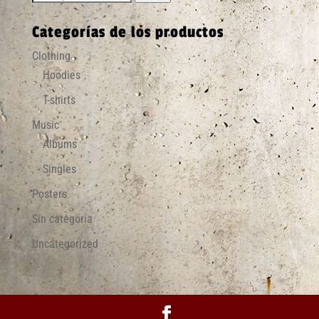
por:
Categorías de los productos
Clothing
Hoodies
T-shirts
Music
Albums
Singles
Posters
Sin categoría
Uncategorized