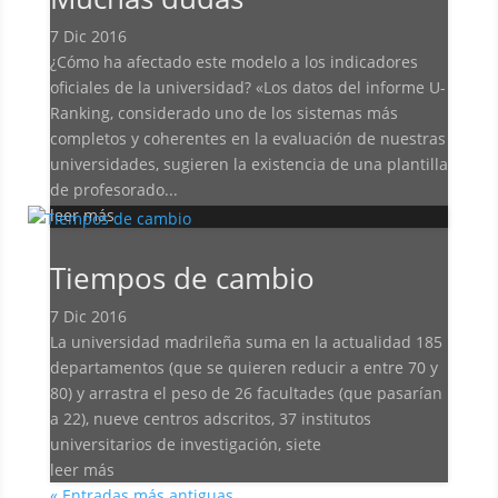
7 Dic 2016
¿Cómo ha afectado este modelo a los indicadores
oficiales de la universidad? «Los datos del informe U-
Ranking, considerado uno de los sistemas más
completos y coherentes en la evaluación de nuestras
universidades, sugieren la existencia de una plantilla
de profesorado...
leer más
Tiempos de cambio
7 Dic 2016
La universidad madrileña suma en la actualidad 185
departamentos (que se quieren reducir a entre 70 y
80) y arrastra el peso de 26 facultades (que pasarían
a 22), nueve centros adscritos, 37 institutos
universitarios de investigación, siete
leer más
« Entradas más antiguas