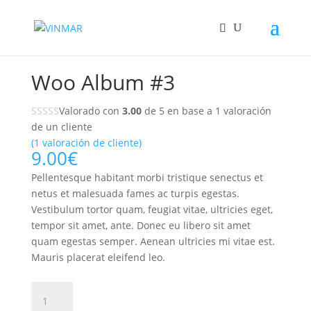
Inicio
/
Music
/
Albums
/ Woo Album #3
Woo Album #3
Valorado con
3.00
de 5 en base a
1
valoración
de un cliente
(
1
valoración de cliente)
9.00
€
Pellentesque habitant morbi tristique senectus et
netus et malesuada fames ac turpis egestas.
Vestibulum tortor quam, feugiat vitae, ultricies eget,
tempor sit amet, ante. Donec eu libero sit amet
quam egestas semper. Aenean ultricies mi vitae est.
Mauris placerat eleifend leo.
Woo
Album