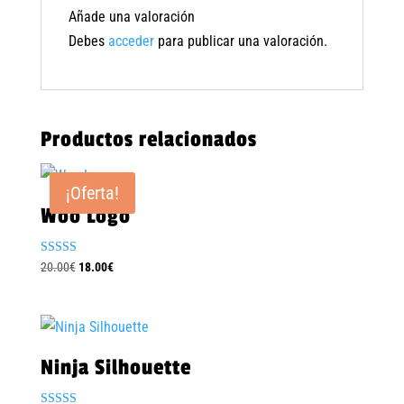
Añade una valoración
Debes
acceder
para publicar una valoración.
Productos relacionados
¡Oferta!
Woo Logo
Valorado
El
El
20.00
€
18.00
€
con
precio
precio
4.00
de 5
original
actual
era:
es:
20.00€.
18.00€.
Ninja Silhouette