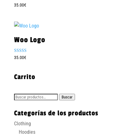
Valorado
35.00
€
con
4.00
de 5
Woo Logo
Valorado
35.00
€
con
4.00
de 5
Carrito
Buscar
Buscar
por:
Categorías de los productos
Clothing
Hoodies