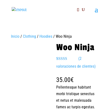
Inicio
/
Clothing
/
Hoodies
/ Woo Ninja
Woo Ninja
(
2
Valorado
2
valoraciones de clientes)
con
4.50
de
5 en base a
valoracione
35.00
€
s de clientes
Pellentesque habitant
morbi tristique senectus
et netus et malesuada
fames ac turpis egestas.