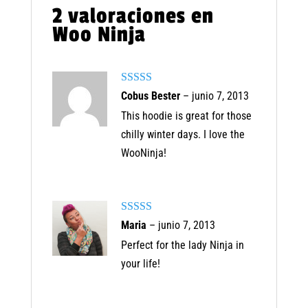
2 valoraciones en
Woo Ninja
Valorado con
Cobus Bester
–
junio 7, 2013
5
de 5
This hoodie is great for those
chilly winter days. I love the
WooNinja!
Valorado
Maria
–
junio 7, 2013
con
4
de 5
Perfect for the lady Ninja in
your life!